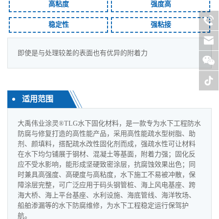
高粘度
强度高
稳定性
强粘接
即使是与处理较差的表面也有优异的附着力
适用范围
大禹伟业涂灵®TLG水下固化材料，是一款专为水下工程防水
防腐与修复打造的高性能产品，采用高性能疏水型树脂、助
剂、颜填料，搭配疏水改性固化剂而成，强疏水性可让材料
在水下均匀铺展于钢材、混凝土等基面，附着力强；固化反
应不受水影响，能形成坚硬致密涂层，抗腐蚀效果出色；同
时兼具高强度、高硬度与高粘度，水下施工不易被冲散，保
障涂层完整，可广泛应用于码头钢管桩、海上风电基座、跨
海大桥、海上平台基座、水利设施、海底管线、海洋牧场、
船舶渗漏等的水下防腐维修，为水下工程稳定运行保驾护
航。