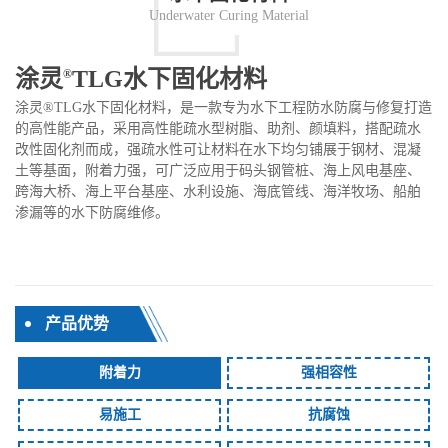
Underwater Curing Material
涂灵
TLG水下固化材料
®
涂灵®TLG水下固化材料，是一款专为水下工程防水防腐与修复打造
的高性能产品，采用高性能疏水型树脂、助剂、颜填料，搭配疏水
改性固化剂而成，强疏水性可让材料在水下均匀铺展于钢材、混凝
土等基面，附着力强，可广泛应用于码头钢管桩、海上风电基座、
跨海大桥、海上平台基座、水利设施、海底管线、海洋牧场、船舶
渗漏等的水下防腐维修。
产品优势
附着力
强相容性
易施工
抗腐蚀